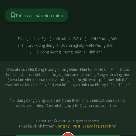
Thêm vào màn hình chính
Trang chủ
Sự kiện nổi bật
Giới thiệu HĐH Phong Điền
Tin tức - Cộng đồng
Doanh nghiệp HĐH Phong Điền
Hội đồng hương Phong Điền
Hình ảnh
Website của Hội Đồng Hương Phong Điền - Huế tại TP.Hồ Chí Minh & Các
tỉnh lân cận – nơi kết nối những người con quê hương đang sinh sống, học
tập và làm việc xa nhà; chia sẻ thông tin, lưu giữ ký ức, phát huy tinh thần
đoàn kết và lan tỏa các giá trị văn hóa, nghĩa tình của Phong Điền – TP.Huế.
Nội dung đang trong quá trình hoàn thiện, mọi thiếu xót Ban quản trị
website xin phép được nhận góp ý từ Quý bà con, anh chị em.
Copyright © 2026. All rights reserved.
Thiết kế và phát triển
Công ty TNHH Erasoft
[Erasoft.vn]