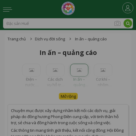
Trang chủ
Dịch vụ đời sống
In ấn – quảng cáo
In ấn – quảng cáo
Điện –
Các dịch
In ấn –
Cơ khí –
nước –
vụ hỗ trợ
quảng
nhôm
sửa chữa
khác
cáo
kính
Mở rộng
Chuyên mục được xây dựng nhằm kết nối các dịch vụ, giải
pháp do đồng hương Phong Điền cung cấp, với tinh thần hỗ
trợ, sẻ chia và đồng hành trong cuộc sống và công việc.
Các thông tin mang tính giới thiệu, kết nối cộng đồng; Hội Đồng