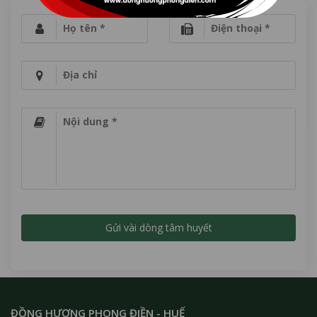
Họ tên *
Điện thoại *
Địa chỉ
Nội dung *
ĐỒNG HƯƠNG PHONG ĐIỀN - HUẾ