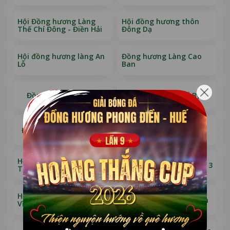
Hội Đồng hương Làng
Hội đồng hương thôn
Thế Chí Đông - Điền Hải
Đông Dạ
Hội đồng hương làng An
Đồng hương Làng Cao
Lỗ
Ban
Đồng Hương Đại Lộc
Đồng hương Cổ By
Đồng hương Trạch Phổ
Đồng hương Ma Nê
Hội đồng hương làng
Cụm đồng hương Cổ By 3
Thanh Tân
Hội đồng hương thôn
Đồng Hương Vân Trình
Vĩnh Hương