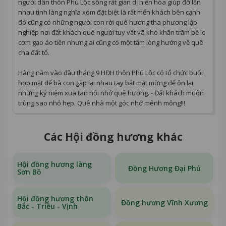
người dân thôn Phú Lộc sống rất giản dị hiền hòa giúp đỡ lẫn
nhau tình làng nghĩa xóm đặt biệt là rất mến khách bên cạnh
đó cũng có những người con rời quê hương tha phương lập
nghiệp nơi đất khách quê người tuy vất vã khó khăn trăm bề lo
cơm gạo áo tiền nhưng ai cũng có một tấm lòng hướng về quê
cha đất tổ.
Hàng năm vào đầu tháng 9 HĐH thôn Phú Lộc có tổ chức buổi
họp mặt để bà con gặp lại nhau tay bắt mặt mừng để ôn lại
những kỷ niệm xua tan nổi nhớ quê hương. - Đất khách muôn
trùng sao nhỏ hẹp. Quê nhà một góc nhớ mênh mông!!!
Các Hội đồng hương khác
Hội đồng hương làng
Đồng Hương Đại Phú
Sơn Bồ
Hội đồng hương thôn
Đồng hương Vĩnh Xương
Bắc - Triều - Vịnh