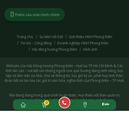
Thêm vào màn hình chính
Trang chủ
Sự kiện nổi bật
Giới thiệu HĐH Phong Điền
Tin tức - Cộng đồng
Doanh nghiệp HĐH Phong Điền
Hội đồng hương Phong Điền
Hình ảnh
Website của Hội Đồng Hương Phong Điền - Huế tại TP.Hồ Chí Minh & Các
tỉnh lân cận – nơi kết nối những người con quê hương đang sinh sống, học
tập và làm việc xa nhà; chia sẻ thông tin, lưu giữ ký ức, phát huy tinh thần
đoàn kết và lan tỏa các giá trị văn hóa, nghĩa tình của Phong Điền – TP.Huế.
Nội dung đang trong quá trình hoàn thiện, mọi thiếu xót Ban quản trị
website xin phép được nhận góp ý từ Quý bà con, anh chị em.
0
Copyright © 2026. All rights reserved.
Thiết kế và phát triển
Công ty TNHH Erasoft
[Erasoft.vn]