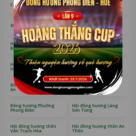
Cụm đồng hương Cổ By 3
Đồng hương Phú Lộc
Đồng hương Thế Chí Tây
Đồng hương Ưu Điềm
Hội đồng hương thôn
Đồng hương Trạch Phổ
Bắc - Triều - Vịnh
Hội đồng hương làng
Hội đồng hương thôn
Hiền An
Đông Dạ
Đồng hương Làng Hiền
Hội đồng hương thôn
An
Đông Lái
Đồng hương Phường
Hội đồng hương Làng
Phong Điền
Sơn Tùng
Hội đồng hương thôn
Hội đồng hương thôn An
Vân Trạch Hòa
Thôn