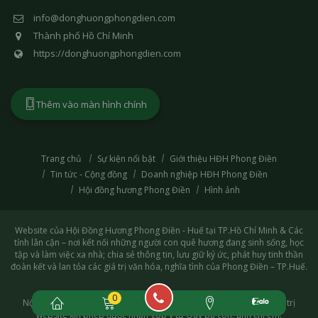
info@donghuongphongdien.com
Thành phố Hồ Chí Minh
https://donghuongphongdien.com
Thêm vào màn hình chính
Trang chủ
Sự kiện nổi bật
Giới thiệu HĐH Phong Điền
Tin tức - Cộng đồng
Doanh nghiệp HĐH Phong Điền
Hội đồng hương Phong Điền
Hình ảnh
Website của Hội Đồng Hương Phong Điền - Huế tại TP.Hồ Chí Minh & Các
tỉnh lân cận – nơi kết nối những người con quê hương đang sinh sống, học
tập và làm việc xa nhà; chia sẻ thông tin, lưu giữ ký ức, phát huy tinh thần
đoàn kết và lan tỏa các giá trị văn hóa, nghĩa tình của Phong Điền – TP.Huế.
0
Nội dung đang trong quá trình hoàn thiện, mọi thiếu xót Ban quản trị
website xin phép được nhận góp ý từ Quý bà con, anh chị em.