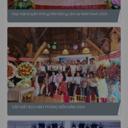
Họp mặt truyền thống HĐH Đông Lâm tại Miền Nam 2024
GẶP MẶT BCH HĐH PHONG ĐIỀN NĂM 2024