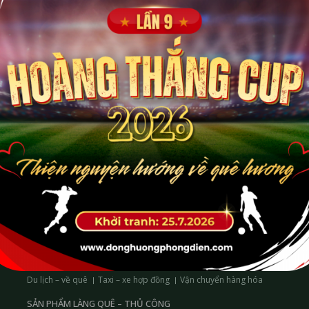
iển chung của Hội và cộng đồng.
Nội dung *
82-123
DỊCH VỤ ĐỜI SỐNG
Các dịch vụ hỗ trợ khác
Cơ khí – nhôm kính
Điện – nước – sửa chữa
VẬN CHUYỂN – DU LỊCH
Du lịch – về quê
Taxi – xe hợp đồng
Vận chuyển hàng hóa
SẢN PHẨM LÀNG QUÊ – THỦ CÔNG