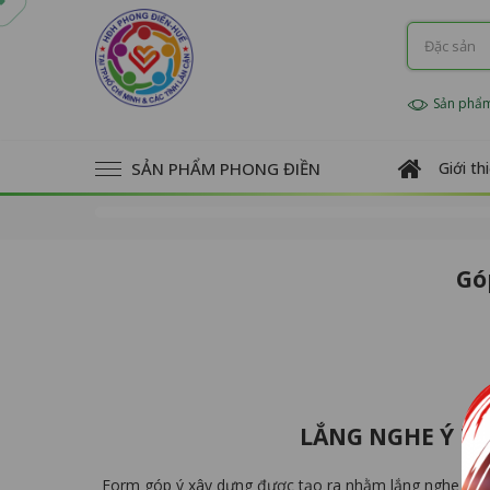
Sản phẩ
SẢN PHẨM PHONG ĐIỀN
Giới th
Gó
LẮNG NGHE Ý KI
Form góp ý xây dựng được tạo ra nhằm lắng nghe ý kiế