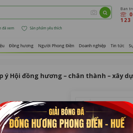
Ban t
0
123
m đã xem
Sản phẩm yêu thích
iệu
Đồng hương
Người Phong Điền
Doanh nghiệp
Tin tức
Sự
p ý Hội đồng hương – chân thành – xây d
Họ tên *
ẾN
Địa chỉ
n, đề xuất và chia sẻ của đồng