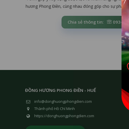
hương Phong Điền, cùng nhau đóng góp cho sự phát tr
Chia sẻ thông tin:
093-86
ĐỒNG HƯƠNG PHONG ĐIỀN - HUẾ
info@donghuongphongdien.com
Thành phố Hồ Chí Minh
https://donghuongphongdien.com