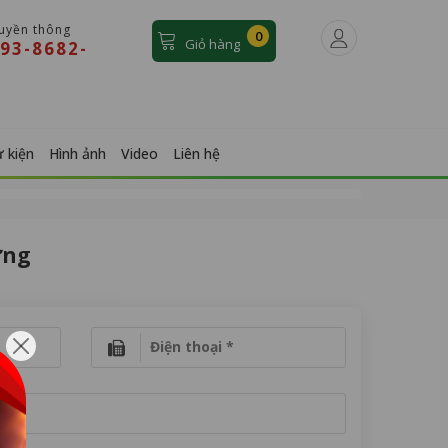
ruyền thông
0
Giỏ hàng
93-8682-
 kiện
Hình ảnh
Video
Liên hệ
ựng
Điện thoại *