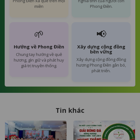
Phong Điền xa quê trên mọi
nghĩa tình của người con
miền
Phong Điền.
🌱
📢
Hướng về Phong Điền
Xây dựng cộng đồng
bền vững
Chung tay hướng về quê
Xây dựng cộng đồng đồng
hương, gìn giữ và phát huy
hương Phong Điền gắn bó,
giá trị truyền thống.
phát triển.
Tin khác