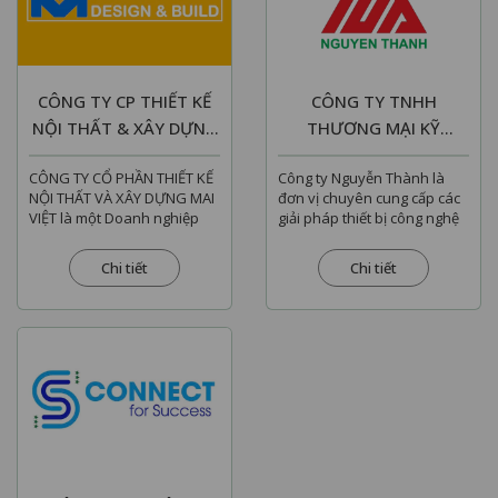
CÔNG TY CP THIẾT KẾ
CÔNG TY TNHH
NỘI THẤT & XÂY DỰNG
THƯƠNG MẠI KỸ
MAI VIỆT
THUẬT NGUYỄN
CÔNG TY CỔ PHẦN THIẾT KẾ
Công ty Nguyễn Thành là
THÀNH
NỘI THẤT VÀ XÂY DỰNG MAI
đơn vị chuyên cung cấp các
VIỆT là một Doanh nghiệp
giải pháp thiết bị công nghệ
hoạt động kinh doanh
hiện đại, uy tín tại Việt Nam.
chuyên nghiệp trong lĩnh
Chúng...
Chi tiết
Chi tiết
vực tư vấn...