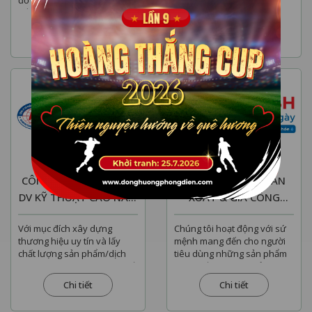
đồ họa luôn cập nhật những
HOÀNG THẮNG xin kính
tiến bộ mới nhất về công
chào quý doanh nghiệp ,
nghệ web sẽ nâng...
khách hàng Kính...
Chi tiết
Chi tiết
CÔNG TY CỔ PHẦN TM
CÔNG TY TNHH SẢN
DV KỸ THUẬT CAO NAM
XUẤT & GIA CÔNG
PHÁT
NƯỚC UỐNG ĐÓNG
Với mục đích xây dựng
Chúng tôi hoạt động với sứ
CHAI ION FRESH
thương hiệu uy tín và lấy
mệnh mang đến cho người
chất lượng sản phẩm/dịch
tiêu dùng những sản phẩm
vụ làm trung tâm. Trong suốt
nước uống không chỉ đơn
quá trình...
thuần là đảm bảo chất...
Chi tiết
Chi tiết