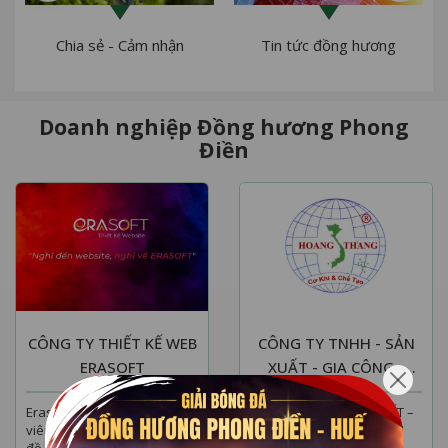
Chia sẻ - Cảm nhận
Tin tức đồng hương
Doanh nghiệp Đồng hương Phong
Điền
CÔNG TY THIẾT KẾ WEB
CÔNG TY TNHH - SẢN
ERASOFT
XUẤT - GIA CÔNG -
THƯƠNG MẠI HOÀNG
Erasoft với đội ngũ lập trình
CÔNG TY TNHH SẢN XUẤT –
THẮNG
viên và chuyên gia thiết kế
GIA CÔNG – THƯƠNG MẠI