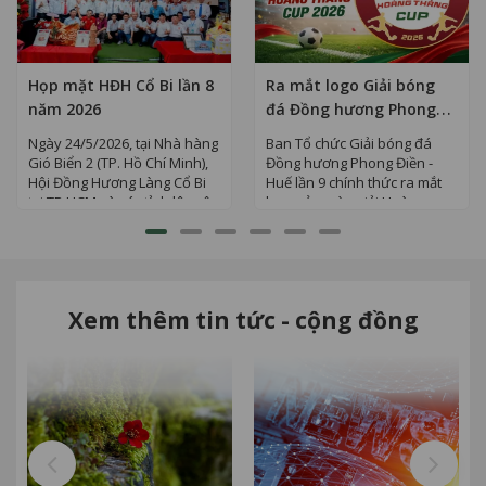
Họp mặt HĐH Cổ Bi lần 8
Ra mắt logo Giải bóng
năm 2026
đá Đồng hương Phong
Điền - Huế lần 9 | Hoàng
Ngày 24/5/2026, tại Nhà hàng
Ban Tổ chức Giải bóng đá
Thắng Cup 2026
Gió Biển 2 (TP. Hồ Chí Minh),
Đồng hương Phong Điền -
Hội Đồng Hương Làng Cổ Bi
Huế lần 9 chính thức ra mắt
tại TP.HCM và các tỉnh lân cận
logo của mùa giải Hoàng
đã...
Thắng Cup 2026 – biểu
tượng...
Xem thêm tin tức - cộng đồng