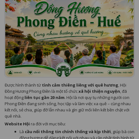
Được hình thành từ
tình cảm thiêng liêng với quê hương
, Hội
Đồng Hương Phong Điền là một tổ chức
xã hội thiện nguyện
, đã
hoạt động
liên tục gần 20 năm
. Hội là nơi quy tụ những người con
Phong Điền đang sinh sống, học tập và làm việc xa quê – cùng nhau
kết nối, sẻ chia, giúp đỡ lẫn nhau và gìn giữ mối liên kết bền chặt với
quê nhà.
Website Hội
ra đời với mục tiêu:
Là
cầu nối thông tin chính thống và kịp thời
, giúp bà con
đồng hương dễ dàng kết nối với nhau và cập nhật tình hình từ