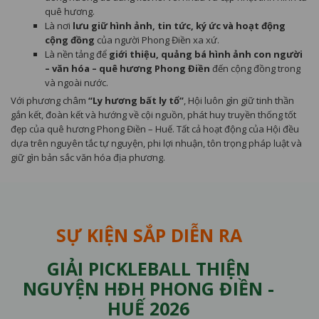
quê hương.
Là nơi
lưu giữ hình ảnh, tin tức, ký ức và hoạt động
cộng đồng
của người Phong Điền xa xứ.
Là nền tảng để
giới thiệu, quảng bá hình ảnh con người
– văn hóa – quê hương Phong Điền
đến cộng đồng trong
và ngoài nước.
Với phương châm
“Ly hương bất ly tổ”
, Hội luôn gìn giữ tinh thần
gắn kết, đoàn kết và hướng về cội nguồn, phát huy truyền thống tốt
đẹp của quê hương Phong Điền – Huế. Tất cả hoạt động của Hội đều
dựa trên nguyên tắc tự nguyện, phi lợi nhuận, tôn trọng pháp luật và
giữ gìn bản sắc văn hóa địa phương.
SỰ KIỆN SẮP DIỄN RA
HỌP MẶT HĐH PHONG ĐIỀN -
HUẾ 2026