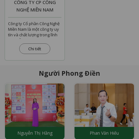
CÔNG TY CP CÔNG
NGHỆ MIỀN NAM
Công ty Cổ phần Công Nghệ
Miền Nam là một công ty uy
tín và chất lượng trong lĩnh
vực viễn thông, công nghệ
thông tin, với...
Chi tiết
Người Phong Điền
Nguyễn Thị Hằng
Phan Văn Hiếu