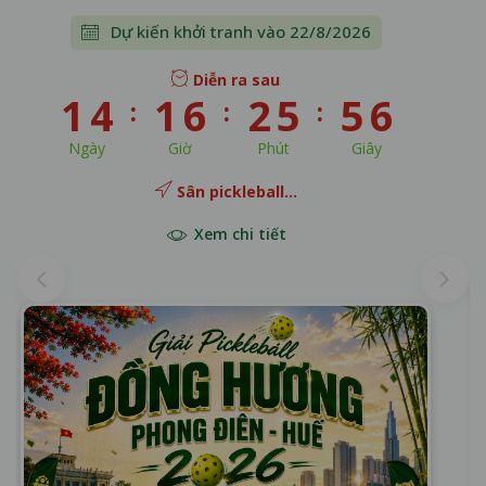
Dự kiến tháng 23/8/2026
Diễn ra sau
15
16
25
54
Ngày
Giờ
Phút
Giây
TP.Hồ Chí Minh...
️Xem chi tiết