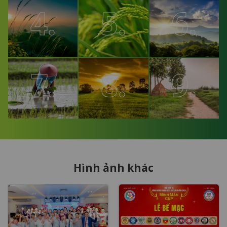
4.
5.
6.
7.
8.
9.
Hình ảnh khác