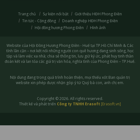
Trang chủ
Sự kiện nổi bật
Giới thiệu HĐH Phong Điền
Tin tức - Cộng đồng
Doanh nghiệp HĐH Phong Điền
Hội đồng hương Phong Điền
Hình ảnh
Website của Hội Đồng Hương Phong Điền - Huế tại TP.Hồ Chí Minh & Các
tỉnh lân cận – nơi kết nối những người con quê hương đang sinh sống, học
tập và làm việc xa nhà; chia sẻ thông tin, lưu giữ ký ức, phát huy tinh thần
đoàn kết và lan tỏa các giá trị văn hóa, nghĩa tình của Phong Điền – TP.Huế.
Nội dung đang trong quá trình hoàn thiện, mọi thiếu xót Ban quản trị
website xin phép được nhận góp ý từ Quý bà con, anh chị em.
Copyright © 2026. All rights reserved.
Thiết kế và phát triển
Công ty TNHH Erasoft
[Erasoft.vn]