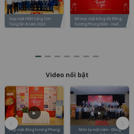
Họp mặt HĐH Làng Sơn
Bế mạc Giải bóng đá Đồng
Tùng lần 8 năm 2026
hương Phong Điền - Huế
lần 8 năm 2025 tranh Cúp
Minh Mẫn
Video nổi bật
▶
▶
Họp mặt đồng hương Phong
Nhìn lại một năm - Đồng